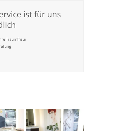
rvice ist für uns
dlich
hre Traumfrisur
eratung