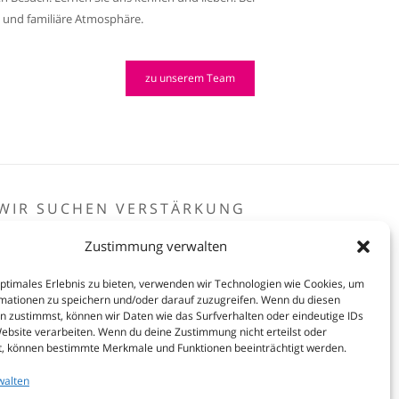
e und familiäre Atmosphäre.
zu unserem Team
WIR SUCHEN VERSTÄRKUNG
iseuraushilfe (m/w/d)
Zustimmung verwalten
iseur/in (m/w/d)
iseurmeister/in (m/w/d)
optimales Erlebnis zu bieten, verwenden wir Technologien wie Cookies, um
mationen zu speichern und/oder darauf zuzugreifen. Wenn du diesen
tzt hier informieren
n zustimmst, können wir Daten wie das Surfverhalten oder eindeutige IDs
Website verarbeiten. Wenn du deine Zustimmung nicht erteilst oder
t, können bestimmte Merkmale und Funktionen beeinträchtigt werden.
walten