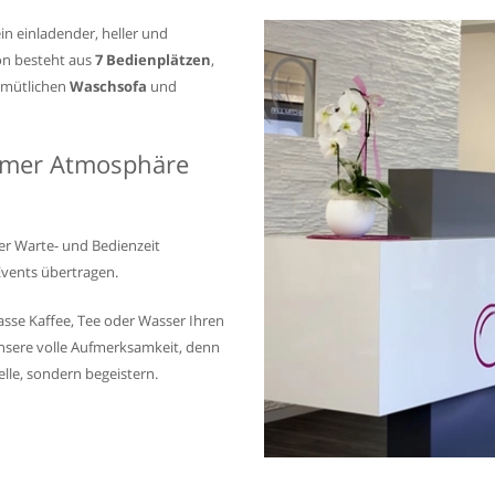
in einladender, heller und
on besteht aus
7 Bedienplätzen
,
emütlichen
Waschsofa
und
hmer Atmosphäre
r Warte- und Bedienzeit
Events übertragen.
asse Kaffee, Tee oder Wasser Ihren
nsere volle Aufmerksamkeit, denn
lle, sondern begeistern.