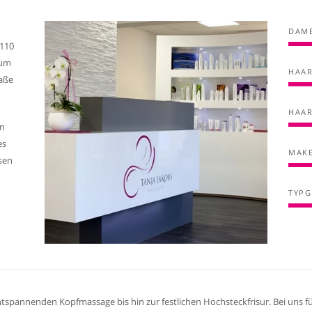
DAME
 110
 um
HAAR
raße
HAAR
in
es
MAKE
sen
TYPG
ntspannenden Kopfmassage bis hin zur festlichen Hochsteckfrisur. Bei uns 