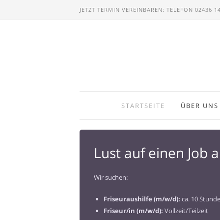
JETZT TERMIN VEREINBAREN: TELEFON 02436 1
STARTSEITE
ÜBER UNS
Lust auf einen Job a
Wir suchen:
Friseuraushilfe (m/w/d):
ca. 10 Stund
Friseur/in (m/w/d):
Vollzeit/Teilzeit